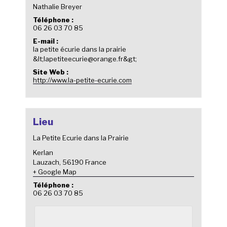
Nathalie Breyer
Téléphone :
06 26 03 70 85
E-mail :
la petite écurie dans la prairie
&lt;lapetiteecurie@orange.fr&gt;
Site Web :
http://www.la-petite-ecurie.com
Lieu
La Petite Ecurie dans la Prairie
Kerlan
Lauzach
,
56190
France
+ Google Map
Téléphone :
06 26 03 70 85