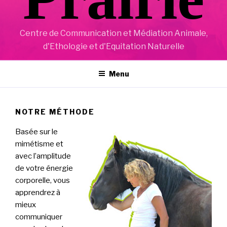
Centre de Communication et Médiation Animale,
d'Ethologie et d'Equitation Naturelle
Menu
NOTRE MÉTHODE
Basée sur le
mimétisme et
avec l’amplitude
de votre énergie
corporelle, vous
apprendrez à
mieux
communiquer