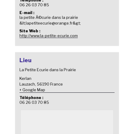
06 26 03 70 85
E-mail :
la petite Ã©curie dans la prairie
&lt;lapetiteecurie@orange.fr&gt;
Site Web :
http://www.la-petite-ecurie.com
Lieu
La Petite Ecurie dans la Prairie
Kerlan
Lauzach
,
56190
France
+ Google Map
Téléphone :
06 26 03 70 85