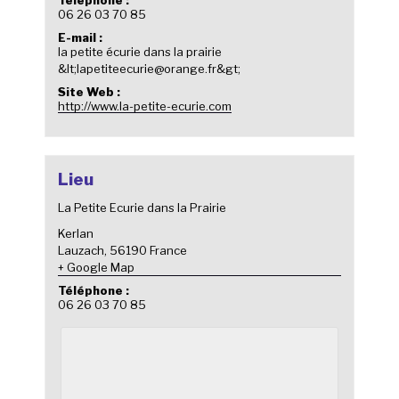
06 26 03 70 85
E-mail :
la petite écurie dans la prairie
&lt;lapetiteecurie@orange.fr&gt;
Site Web :
http://www.la-petite-ecurie.com
Lieu
La Petite Ecurie dans la Prairie
Kerlan
Lauzach
,
56190
France
+ Google Map
Téléphone :
06 26 03 70 85