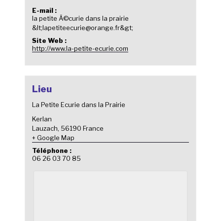
E-mail :
la petite Ã©curie dans la prairie
&lt;lapetiteecurie@orange.fr&gt;
Site Web :
http://www.la-petite-ecurie.com
Lieu
La Petite Ecurie dans la Prairie
Kerlan
Lauzach
,
56190
France
+ Google Map
Téléphone :
06 26 03 70 85