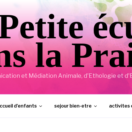
Petite éc
s la Pra
ation et Médiation Animale, d'Ethologie et d'E
ccueil d’enfants
sejour bien-etre
activites