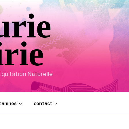
urie
irie
quitation Naturelle
 canines
contact