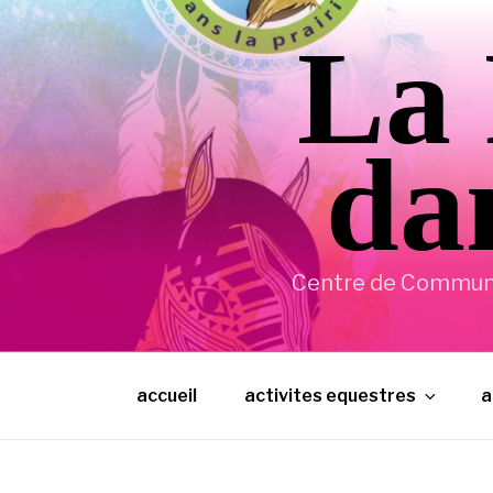
Aller
La 
au
contenu
principal
dan
Centre de Communic
accueil
activites equestres
a