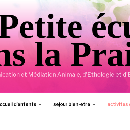
Petite éc
s la Pra
ation et Médiation Animale, d'Ethologie et d'E
ccueil d’enfants
sejour bien-etre
activites