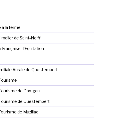
 à la ferme
malier de Saint-Nolff
 Française d'Equitation
miliale Rurale de Questembert
Tourisme
 Tourisme de Damgan
 Tourisme de Questembert
Tourisme de Muzillac