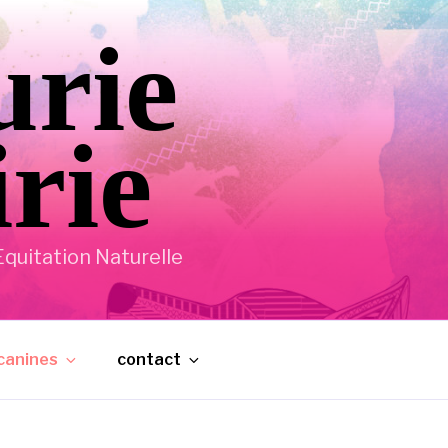
urie
irie
quitation Naturelle
 canines
contact