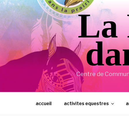
Aller
La 
au
contenu
principal
dan
Centre de Communic
accueil
activites equestres
a