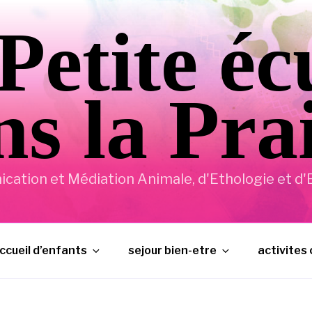
Petite éc
s la Pra
ation et Médiation Animale, d'Ethologie et d'E
ccueil d’enfants
sejour bien-etre
activites