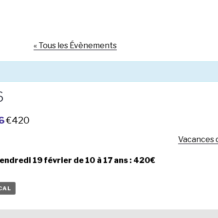
« Tous les Évènements
6
6
€420
Vacances 
endredi 19 février de 10 à 17 ans : 420€
CAL