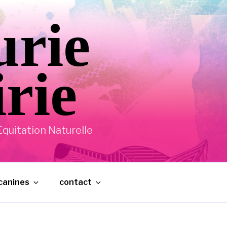
urie
irie
quitation Naturelle
 canines
contact