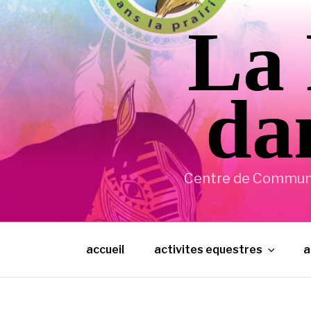
Aller
La 
au
contenu
principal
dan
Centre de Communic
accueil
activites equestres
a