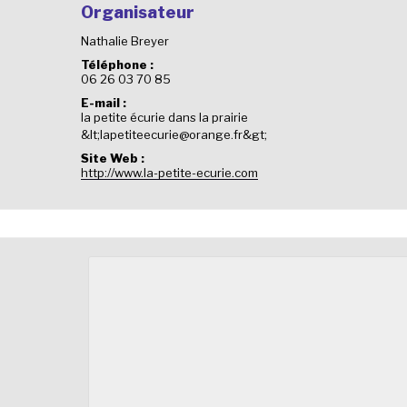
Organisateur
Nathalie Breyer
Téléphone :
06 26 03 70 85
E-mail :
la petite écurie dans la prairie
&lt;lapetiteecurie@orange.fr&gt;
Site Web :
http://www.la-petite-ecurie.com