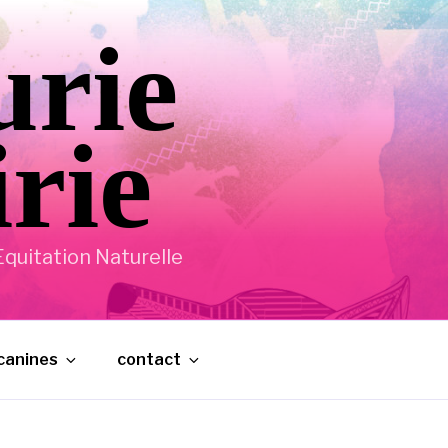
urie
irie
quitation Naturelle
 canines
contact