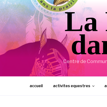
Aller
La 
au
contenu
principal
dan
Centre de Communic
accueil
activites equestres
a