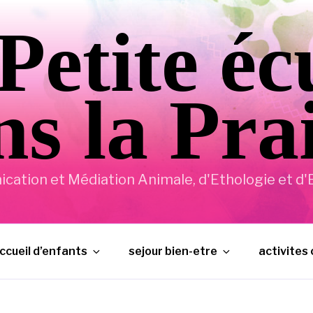
Petite éc
s la Pra
ation et Médiation Animale, d'Ethologie et d'E
ccueil d’enfants
sejour bien-etre
activites