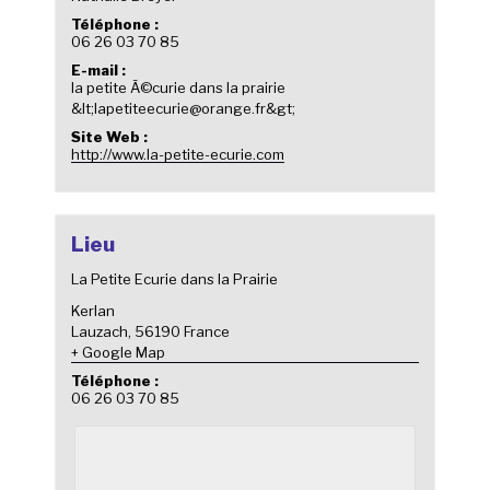
Téléphone :
06 26 03 70 85
E-mail :
la petite Ã©curie dans la prairie
&lt;lapetiteecurie@orange.fr&gt;
Site Web :
http://www.la-petite-ecurie.com
Lieu
La Petite Ecurie dans la Prairie
Kerlan
Lauzach
,
56190
France
+ Google Map
Téléphone :
06 26 03 70 85