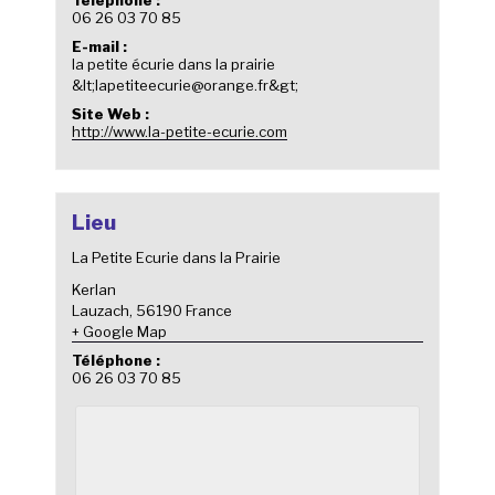
06 26 03 70 85
E-mail :
la petite écurie dans la prairie
&lt;lapetiteecurie@orange.fr&gt;
Site Web :
http://www.la-petite-ecurie.com
Lieu
La Petite Ecurie dans la Prairie
Kerlan
Lauzach
,
56190
France
+ Google Map
Téléphone :
06 26 03 70 85