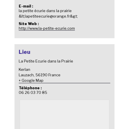
E-mail :
la petite écurie dans la prairie
&lt;lapetiteecurie@orange.fr&gt;
Site Web :
http://www.la-petite-ecurie.com
Lieu
La Petite Ecurie dans la Prairie
Kerlan
Lauzach
,
56190
France
+ Google Map
Téléphone :
06 26 03 70 85