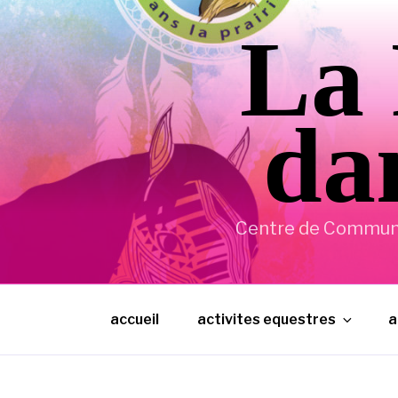
Aller
La 
au
contenu
principal
dan
Centre de Communic
accueil
activites equestres
a