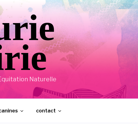
urie
irie
quitation Naturelle
 canines
contact