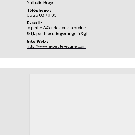
Nathalie Breyer
Téléphone :
06 26 03 70 85
E-mail :
la petite Ã©curie dans la prairie
&lt;lapetiteecurie@orange.fr&gt;
Site Web :
http://www.la-petite-ecurie.com