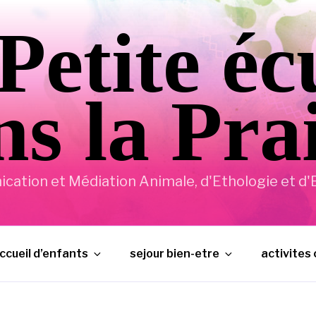
Petite éc
s la Pra
ation et Médiation Animale, d'Ethologie et d'E
ccueil d’enfants
sejour bien-etre
activites