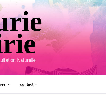
urie
irie
itation Naturelle
ines
contact