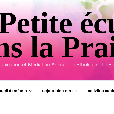
Petite éc
s la Pra
ication et Médiation Animale, d'Ethologie et d'Equ
ueil d’enfants
sejour bien-etre
activites can