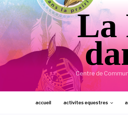
Aller
La 
au
contenu
principal
dan
Centre de Communic
accueil
activites equestres
a