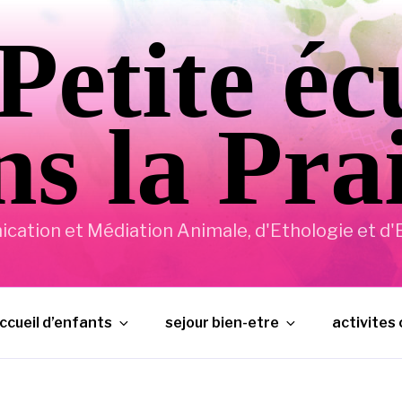
Petite éc
s la Pra
ation et Médiation Animale, d'Ethologie et d'E
ccueil d’enfants
sejour bien-etre
activites