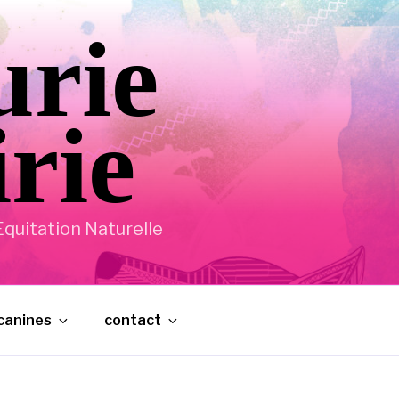
urie
irie
quitation Naturelle
 canines
contact