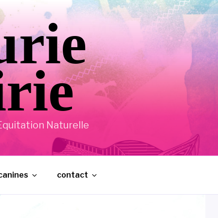
urie
irie
quitation Naturelle
 canines
contact