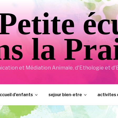
Petite éc
s la Pra
ation et Médiation Animale, d'Ethologie et d'E
ccueil d’enfants
sejour bien-etre
activites